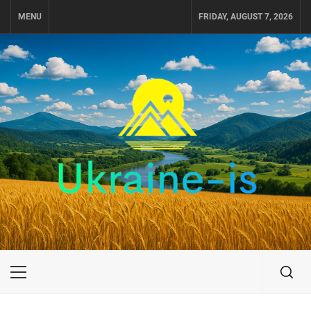
Skip
MENU
FRIDAY, AUGUST 7, 2026
to
content
UKRAINE-IS
ПОДОРОЖI ПО УКРАЇНІ
Primary
Menu