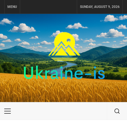
Skip
MENU
SUNDAY, AUGUST 9, 2026
to
content
UKRAINE-IS
ПОДОРОЖI ПО УКРАЇНІ
Primary
Menu