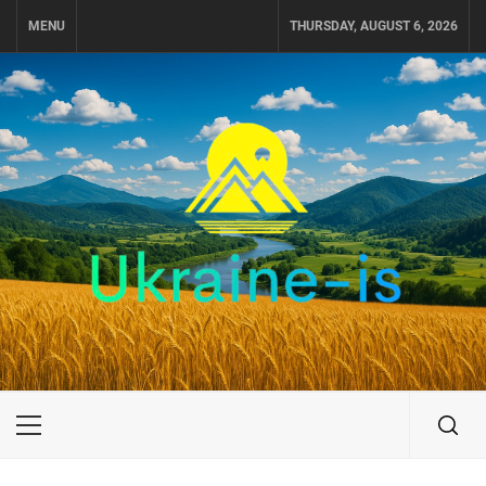
Skip
MENU
THURSDAY, AUGUST 6, 2026
to
content
UKRAINE-IS
ПОДОРОЖI ПО УКРАЇНІ
Primary
Menu