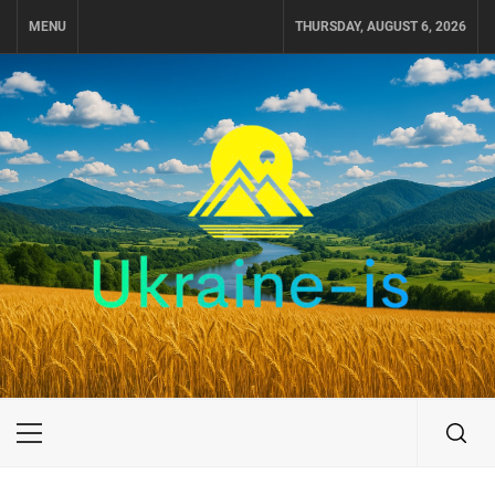
Skip
MENU
THURSDAY, AUGUST 6, 2026
to
content
UKRAINE-IS
ПОДОРОЖI ПО УКРАЇНІ
Primary
Menu