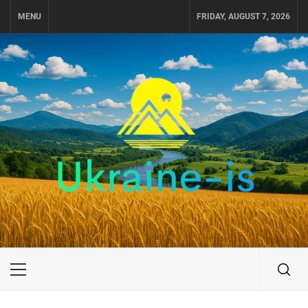
Skip
MENU
FRIDAY, AUGUST 7, 2026
to
content
UKRAINE-IS
ПОДОРОЖI ПО УКРАЇНІ
Primary
Menu