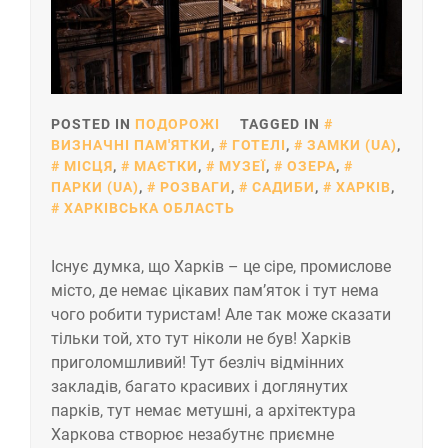
POSTED IN
ПОДОРОЖІ
TAGGED IN
ВИЗНАЧНІ ПАМ'ЯТКИ
,
ГОТЕЛІ
,
ЗАМКИ (UA)
,
МІСЦЯ
,
МАЄТКИ
,
МУЗЕЇ
,
ОЗЕРА
,
ПАРКИ (UA)
,
РОЗВАГИ
,
САДИБИ
,
ХАРКІВ
,
ХАРКІВСЬКА ОБЛАСТЬ
Існує думка, що Харків – це сіре, промислове
місто, де немає цікавих пам’яток і тут нема
чого робити туристам! Але так може сказати
тільки той, хто тут ніколи не був! Харків
приголомшливий! Тут безліч відмінних
закладів, багато красивих і доглянутих
парків, тут немає метушні, а архітектура
Харкова створює незабутнє приємне