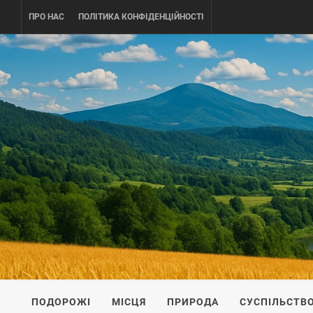
Skip
ПРО НАС
ПОЛІТИКА КОНФІДЕНЦІЙНОСТІ
to
content
UKRAINE-
ПОДОРОЖI ПО УКРАЇНІ
ПОДОРОЖІ
МІСЦЯ
ПРИРОДА
СУСПІЛЬСТВ