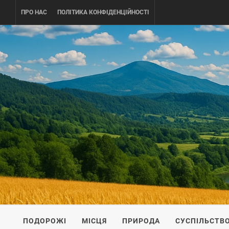
Skip
ПРО НАС
ПОЛІТИКА КОНФІДЕНЦІЙНОСТІ
to
content
UKRAINE-
ПОДОРОЖI ПО УКРАЇНІ
ПОДОРОЖІ
МІСЦЯ
ПРИРОДА
СУСПІЛЬСТВ