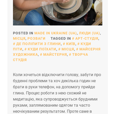
POSTED IN
MADE IN UKRAINE (UA)
,
ЛЮДИ (UA)
,
МІСЦЯ
,
РОЗВАГИ
TAGGED IN
АРТ-СТУДІЯ
,
ДЕ ПОЛІПИТИ З ГЛИНИ
,
КИЇВ
,
КУДИ
ПІТИ
,
КУДИ ПОЇХАТИ
,
МІСЦЯ
,
МАЙСЕРНЯ
ХУДОЖНИКА
,
МАЙСТЕРНЯ
,
ТВОРЧА
СТУДІЯ
Коли хочеться відключити голову, забути про
буденні проблеми та хоч декілька годин не
брати в руки телефон, на допомогу прийде
глина. Процес роботи з нею схожий не
медитацію, яка супроводжується брудними
руками, заплямованим одягом та часто
неочікуваним результатом. Проте саме в