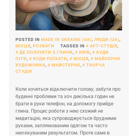
POSTED IN
MADE IN UKRAINE (UA)
,
ЛЮДИ (UA)
,
МІСЦЯ
,
РОЗВАГИ
TAGGED IN
АРТ-СТУДІЯ
,
ДЕ ПОЛІПИТИ З ГЛИНИ
,
КИЇВ
,
КУДИ
ПІТИ
,
КУДИ ПОЇХАТИ
,
МІСЦЯ
,
МАЙСЕРНЯ
ХУДОЖНИКА
,
МАЙСТЕРНЯ
,
ТВОРЧА
СТУДІЯ
Коли хочеться відключити голову, забути про
буденні проблеми та хоч декілька годин не
брати в руки телефон, на допомогу прийде
глина. Процес роботи з нею схожий не
медитацію, яка супроводжується брудними
руками, заплямованим одягом та часто
неочікуваним результатом. Проте саме в