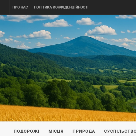
Skip
ПРО НАС
ПОЛІТИКА КОНФІДЕНЦІЙНОСТІ
to
content
UKRAINE-
ПОДОРОЖI ПО УКРАЇНІ
ПОДОРОЖІ
МІСЦЯ
ПРИРОДА
СУСПІЛЬСТВ