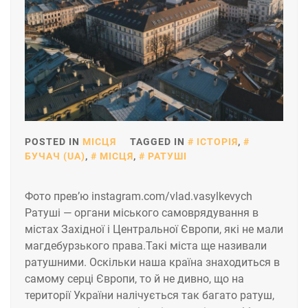
POSTED IN
МІСЦЯ
TAGGED IN
ІСТОРІЯ
,
БУЧАЧ (UA)
,
МІСЦЯ
,
РАТУШІ
Фото прев’ю instagram.com/vlad.vasylkevych
Ратуші — органи міського самоврядування в
містах Західної і Центральної Європи, які не мали
магдебурзького права.Такі міста ще називали
ратушними. Оскільки наша країна знаходиться в
самому серці Європи, то й не дивно, що на
території України налічується так багато ратуш,