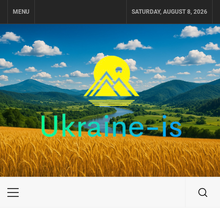
Skip
MENU
SATURDAY, AUGUST 8, 2026
to
content
UKRAINE-IS
ПОДОРОЖI ПО УКРАЇНІ
Primary
Menu