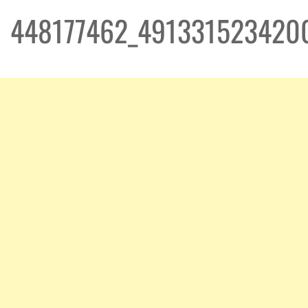
448177462_491331523420