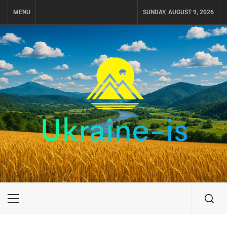
Skip
MENU
SUNDAY, AUGUST 9, 2026
to
content
UKRAINE-IS
ПОДОРОЖI ПО УКРАЇНІ
Primary
Menu