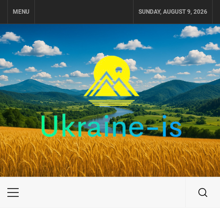
Skip
MENU
SUNDAY, AUGUST 9, 2026
to
content
UKRAINE-IS
ПОДОРОЖI ПО УКРАЇНІ
Primary
Menu