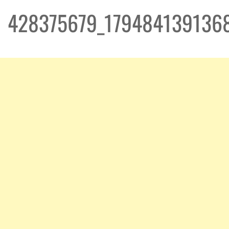
428375679_179484139136