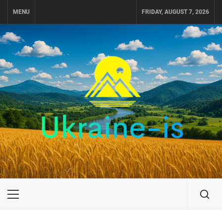
Skip
MENU
FRIDAY, AUGUST 7, 2026
to
content
UKRAINE-IS
ПОДОРОЖI ПО УКРАЇНІ
Primary
Menu