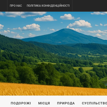
Skip
ПРО НАС
ПОЛІТИКА КОНФІДЕНЦІЙНОСТІ
to
content
UKRAINE-
ПОДОРОЖI ПО УКРАЇНІ
ПОДОРОЖІ
МІСЦЯ
ПРИРОДА
СУСПІЛЬСТВ