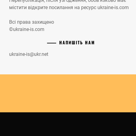
Перепублікація, після узгодження, обов’язково має
містити відкрите посилання на ресурс ukraine-is.com
Всі права захищено
©ukraine-is.com
НАПИШІТЬ НАМ
ukraine-is@ukr.net