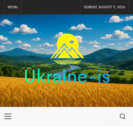
Skip
MENU
SUNDAY, AUGUST 9, 2026
to
content
UKRAINE-IS
ПОДОРОЖI ПО УКРАЇНІ
Primary
Menu