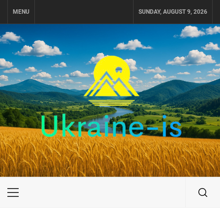
Skip
MENU
SUNDAY, AUGUST 9, 2026
to
content
UKRAINE-IS
ПОДОРОЖI ПО УКРАЇНІ
Primary
Menu