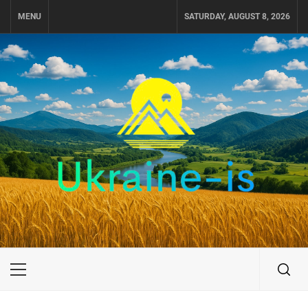
Skip
MENU
SATURDAY, AUGUST 8, 2026
to
content
UKRAINE-IS
ПОДОРОЖI ПО УКРАЇНІ
Primary
Menu