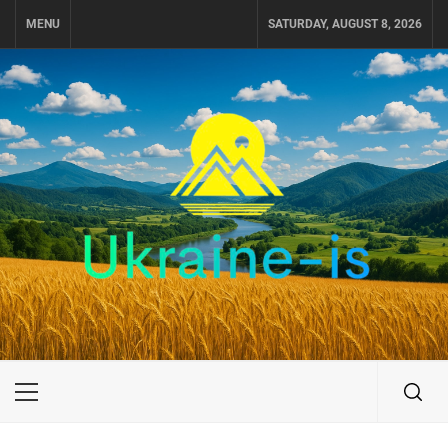
Skip
MENU
SATURDAY, AUGUST 8, 2026
to
content
UKRAINE-IS
ПОДОРОЖI ПО УКРАЇНІ
Primary
Menu