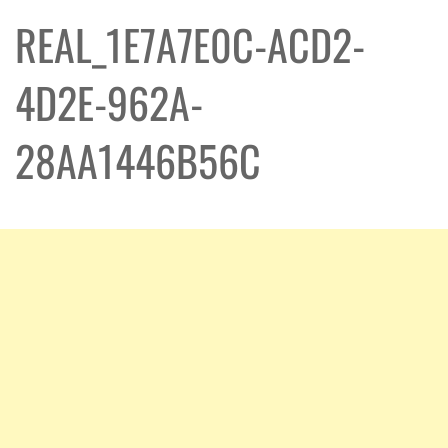
REAL_1E7A7E0C-ACD2-
4D2E-962A-
28AA1446B56C