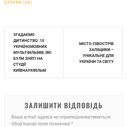
ЦЕРКВИ (UA)
Навігація
ЗГАДАЄМО
записів
ДИТИНСТВО: 10
МІСТО-ПІВОСТРІВ
УКРАЇНОМОВНИХ
ЗАЛІЩИКИ –
МУЛЬТФІЛЬМІВ, ЯКІ
УНІКАЛЬНЕ ДЛЯ
БУЛИ ЗНЯТІ НА
УКРАЇНИ ТА СВІТУ
СТУДІЇ
КИЇВНАУКФІЛЬМ
ЗАЛИШИТИ ВІДПОВІДЬ
Ваша e-mail адреса не оприлюднюватиметься.
Обов’язкові поля позначені
*