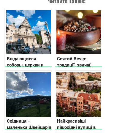
Читайте Также:
Выдающиеся
Святий Вечір:
соборы, церкви и
традиції, звичаї,
храмы во Львове
прикмети
Східниця –
Найкрасивіші
маленька Швейцарія
пішохідні вулиці в