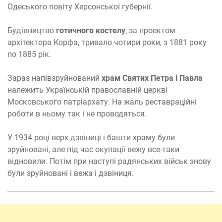
Одеського повіту Херсонської губернії.
Будівництво
готичного костелу
, за проектом
архітектора Корфа, тривало чотири роки, з 1881 року
по 1885 рік.
Зараз напівзруйнований
храм Святих Петра і Павла
належить Українській православній церкві
Московського патріархату. На жаль реставраційні
роботи в ньому так і не проводяться.
У 1934 році верх дзвіниці і башти храму були
зруйновані, але під час окупації вежу все-таки
відновили. Потім при наступі радянських військ знову
були зруйновані і вежа і дзвіниця.