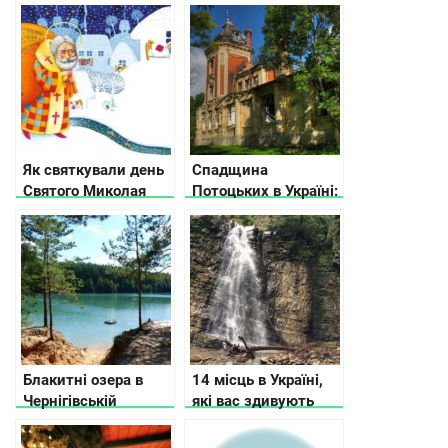
в Україні
різних містах
України
Як святкували день
Спадщина
Святого Миколая
Потоцьких в Україні:
наші прабабусі та
15 палаців, замків і
прадіди
фортець
Блакитні озера в
14 місць в Україні,
Чернігівській
які вас здивують
області