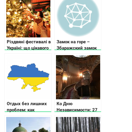
Різдвяні фестивалі в
Замок на горе –
Україні: що цікавого
Збаражский замок
чекає на туристів
Отдых без лишних
Ко Дню
проблем: как
Независимости: 27
подготовиться?
малоизвестных
жемчужин Украины