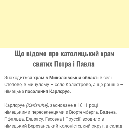
Що відомо про католицький храм
святих Петра і Павла
Знаходиться
храм в Миколаївській області
в селі
Степове, в минулому – село Калестрово, а ще раніше –
німецьке
поселення Карлсруе.
Карлсруе
(Karlsruhe)
, засноване в 1811 році
німецькими переселенцями з Вюртемберга, Бадена,
Пфальца, Ельзасу, Гессена і Пруссії, входило в
німецький Березанський колоністський округ, в складі