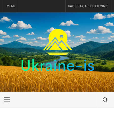
Skip
MENU
SATURDAY, AUGUST 8, 2026
to
content
UKRAINE-IS
ПОДОРОЖI ПО УКРАЇНІ
Primary
Menu