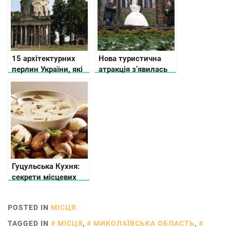
15 архітектурних
Нова туристична
перлин України, які
атракція з’явилась
ще можна
на Закарпатті –
врятувати (фото)
пам’ятник
імператриці Сісі
Гуцульська Кухня:
секрети місцевих
жителів
POSTED IN
МІСЦЯ
TAGGED IN
МІСЦЯ
,
МИКОЛАЇВСЬКА ОБЛАСТЬ
,