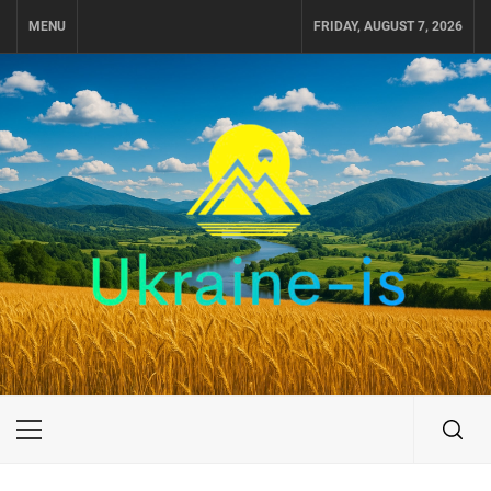
Skip
MENU
FRIDAY, AUGUST 7, 2026
to
content
UKRAINE-IS
ПОДОРОЖI ПО УКРАЇНІ
Primary
Menu