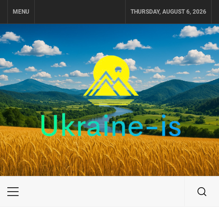
Skip
MENU
THURSDAY, AUGUST 6, 2026
to
content
UKRAINE-IS
ПОДОРОЖI ПО УКРАЇНІ
Primary
Menu