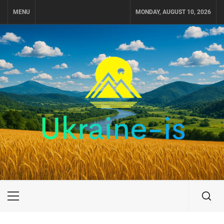
Skip
MENU
MONDAY, AUGUST 10, 2026
to
content
UKRAINE-IS
ПОДОРОЖI ПО УКРАЇНІ
Primary
Menu