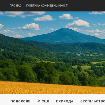
Skip
ПРО НАС
ПОЛІТИКА КОНФІДЕНЦІЙНОСТІ
to
content
UKRAINE-
ПОДОРОЖI ПО УКРАЇНІ
ПОДОРОЖІ
МІСЦЯ
ПРИРОДА
СУСПІЛЬСТВ