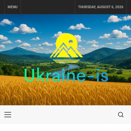
Skip
MENU
THURSDAY, AUGUST 6, 2026
to
content
UKRAINE-IS
ПОДОРОЖI ПО УКРАЇНІ
Primary
Menu