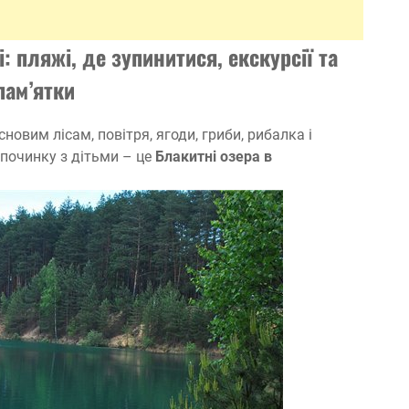
і: пляжі, де зупинитися, екскурсії та
пам’ятки
новим лісам, повітря, ягоди, гриби, рибалка і
дпочинку з дітьми – це
Блакитні озера в