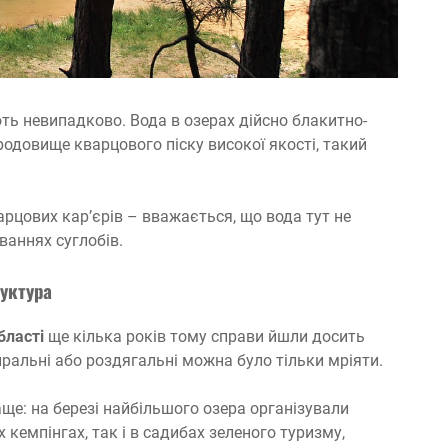
ь невипадково. Вода в озерах дійсно блакитно-
 родовище кварцового піску високої якості, такий
арцових кар’єрів – вважається, що вода тут не
ваннях суглобів.
уктура
бласті
ще кілька років тому справи йшли досить
ральні або роздягальні можна було тільки мріяти.
раще: на березі найбільшого озера організували
кемпінгах, так і в садибах зеленого туризму,