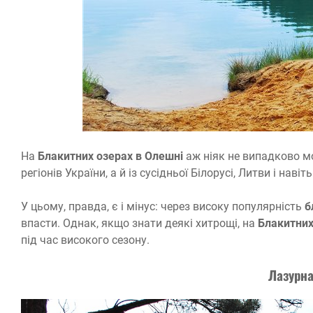
На
Блакитних озерах в Олешні
аж ніяк не випадково мо
регіонів України, а й із сусідньої Білорусі, Литви і навіт
У цьому, правда, є і мінус: через високу популярність
б
впасти. Однак, якщо знати деякі хитрощі, на
Блакитних
під час високого сезону.
Лазурна