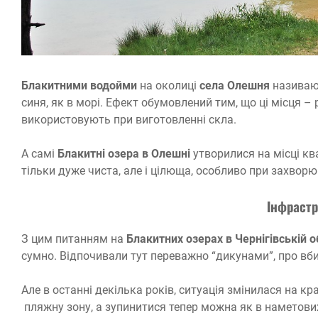
Блакитними водойми
на околиці
села Олешня
називают
синя, як в морі. Ефект обумовлений тим, що ці місця –
використовують при виготовленні скла.
А самі
Блакитні озера в Олешні
утворилися на місці кв
тільки дуже чиста, але і цілюща, особливо при захворю
Інфрастр
З цим питанням на
Блакитних озерах в Чернігівській о
сумно. Відпочивали тут переважно “дикунами”, про вби
Але в останні декілька років, ситуація змінилася на к
пляжну зону, а зупинитися тепер можна як в наметових 