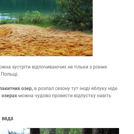
жна зустріти відпочиваючих не тільки з різних
ь Польщі.
лакитних озер,
в розпал сезону тут іноді яблуку ніде
 озерах
можна чудово провести відпустку навіть
 вода