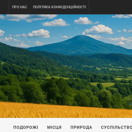
Skip
ПРО НАС
ПОЛІТИКА КОНФІДЕНЦІЙНОСТІ
to
content
UKRAINE-
ПОДОРОЖI ПО УКРАЇНІ
ПОДОРОЖІ
МІСЦЯ
ПРИРОДА
СУСПІЛЬСТВ