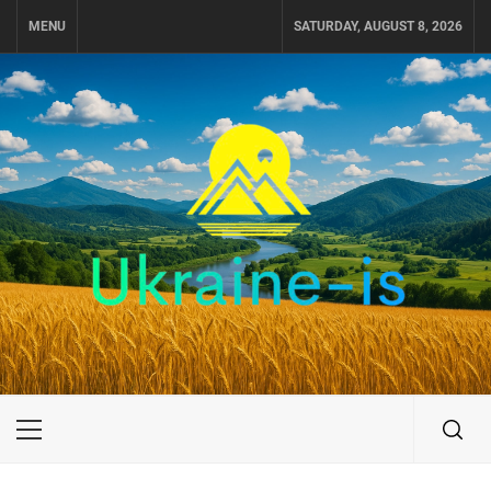
Skip
MENU
SATURDAY, AUGUST 8, 2026
to
content
UKRAINE-IS
ПОДОРОЖI ПО УКРАЇНІ
Primary
Menu