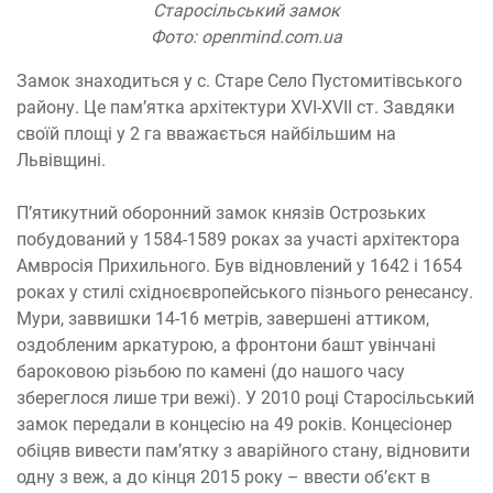
Старосільський замок
Фото: openmind.com.ua
Замок знаходиться у с. Старе Село Пустомитівського
району. Це пам’ятка архітектури XVI-XVII ст. Завдяки
своїй площі у 2 га вважається найбільшим на
Львівщині.
П’ятикутний оборонний замок князів Острозьких
побудований у 1584-1589 роках за участі архітектора
Амвросія Прихильного. Був відновлений у 1642 і 1654
роках у стилі східноєвропейського пізнього ренесансу.
Мури, заввишки 14-16 метрів, завершені аттиком,
оздобленим аркатурою, а фронтони башт увінчані
бароковою різьбою по камені (до нашого часу
збереглося лише три вежі). У 2010 році Старосільський
замок передали в концесію на 49 років. Концесіонер
обіцяв вивести пам’ятку з аварійного стану, відновити
одну з веж, а до кінця 2015 року – ввести об’єкт в