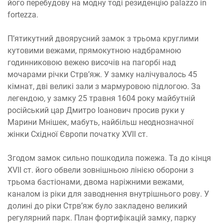
його перебудову на модну тоді резиденцію palazzo in
fortezza.
П’ятикутний двоярусний замок з трьома круглими
кутовими вежами, прямокутною надбрамною
годинниковою вежею височів на пагорбі над
мочарами річки Стрв’яж. У замку налічувалось 45
кімнат, дві великі зали з мармуровою підлогою. За
легендою, у замку 25 травня 1604 року майбутній
російський цар Дмитро Іоанович просив руки у
Марини Мнішек, мабуть, найбільш неоднозначної
жінки Східної Європи початку XVII ст.
Згодом замок сильно пошкодила пожежа. Та до кінця
XVII ст. його обвели зовнішньою лінією оборони з
трьома бастіонами, двома наріжними вежами,
каналом із ріки для заводнення внутрішнього рову. У
долині до ріки Стрв’яж було закладено великий
регулярний парк. План фортифікацій замку, парку