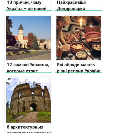
10 причин, чому
Найкрасивіші
Україна – це новий
Дендропарки
туристичний тренд
України
12 замков Украины,
Які обряди мають
которые стоит
різні регіони України
посетить каждому
на Різдво
8 архитектурных