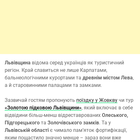
Львівщина
відома серед українців як туристичний
регіон. Край славиться не лише Карпатами,
бальнеологічними курортами та
древнім містом Лева
,
а й старовинними палацами та замками.
Зазвичай гостям пропонують
поїздку у Жовкву
чи тур
«Золотою підковою Львівщини»
, який включає в себе
відвідини більш-менш відреставрованих
Олеського,
Підгорецького
та
Золочівського замків
. Та у
Львівській області
є чимало пам’яток фортифікації,
яким пощастило значно менше – зараз вони вже