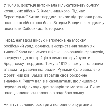
У 1648 р. фортеця витримала кількатижневу облогу
козацьких військ Б. Хмельницького. Під час
Берестецької битви твердиня також відігравала роль
польської військової бази. Згодом Броди переходили у
власність Собєських, Потоцьких.
Перед нападом військ Наполеона на Москву
російський уряд, боячись використання замку як
тилової бази польських військ – союзників французів,
звернувся до австрійців з вимогою зруйнувати
Бродівську твердиню. Тому в 1812 р. вежу з головним
в’їздом та равелін підірвали. Руїнами було завалено
фортечний рів. Замок втратив своє оборонне
значення. Решту валів з казематами, що лишилися,
передано під склади для товарів та магазини. Лише
палац залишався головною оздобою замку.
Нині тут залишилось три з половиною куртини з