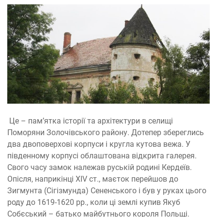
Це – пам’ятка історії та архітектури в селищі
Поморяни Золочівського району. Дотепер збереглись
два двоповерхові корпуси і кругла кутова вежа. У
південному корпусі облаштована відкрита галерея.
Свого часу замок належав руській родині Кердеїв.
Опісля, наприкінці XIV ст., маєток перейшов до
Зигмунта (Сігізмунда) Сененського і був у руках цього
роду до 1619-1620 рр., коли ці землі купив Якуб
Собєський – батько майбутнього короля Польщі.