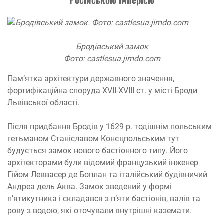
Бродівський замок
Фото: castlesua.jimdo.com
Пам’ятка архітектури державного значення,
фортифікаційна споруда XVII-XVIII ст. у місті Броди
Львівської області.
Після придбання Бродів у 1629 р. тодішнім польським
гетьманом Станіславом Конєцпольським тут
будується замок нового бастіонного типу. Його
архітекторами були відомий французький інженер
Гійом Леввасер де Боплан та італійський будівничий
Андреа дель Аква. Замок зведений у формі
п’ятикутника і складався з п’яти бастіонів, валів та
рову з водою, які оточували внутрішні каземати.