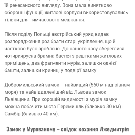
їй ренесансного вигляду. Вона мала винятково
оборонні функції, житлові корпуси використовувались
тільки для тимчасового мешкання.
Після поділу Польщі австрійський уряд видав
розпорядження розібрати старі укріплення, що й
частково було зроблено. До нашого часу збереглися
чотириярусна брамна бастея з рештками житлових
приміщень, два фрагменти мурів, залишки однієї
башти, залишки криниці у подвір’ї замку.
Добромильський замок – найвищий (560 м над рівнем
моря) та найвіддаленіший від Львова замок
Львівщини. При хорошій видимості з мурів замку
можна побачити міста Перемишль (близько 30 км) і
Самбір (близько 40 км).
Замок у Мурованому – свідок кохання Лжедмитрія