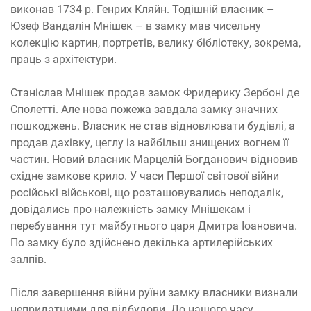
виконав 1734 р. Генрих Кляйн. Тодішній власник –
Юзеф Вандалін Мнішек – в замку мав чисельну
колекцію картин, портретів, велику бібліотеку, зокрема,
праць з архітектури.
Станіслав Мнішек продав замок Фридерику Зербоні де
Сполетті. Але нова пожежа завдала замку значних
пошкоджень. Власник не став відновлювати будівлі, а
продав дахівку, цеглу із найбільш знищених вогнем її
частин. Новий власник Марцелій Богданович відновив
східне замкове крило. У часи Першої світової війни
російські військові, що розташовувались неподалік,
довідались про належність замку Мнішекам і
перебування тут майбутнього царя Дмитра Іоановича.
По замку було здійснено декілька артилерійських
залпів.
Після завершення війни руїни замку власники визнали
непридатними для відбудови. До нашого часу