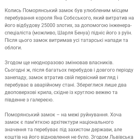
Колись Поморянський замок був улюбленим місцем
перебування короля Яна Собєського, який витратив на
його відбудову 25000 злотих, за допомогою інженера-
спеціаліста (можливо, Шарля Бенуа) підніс його з руїн.
Після цього замок витримав усі татарські напади та
облоги.
Згодом ще неодноразово змінював власників.
Сьогодні ж, після багатьох перебудов і довгого періоду
занепаду, замок втратив свій первісний вигляд і
перебуває в аварійному стані. Збереглися лише два
двоповерхові крила, східне із круглою вежею та
південне з галереєю.
Поморянський замок – на межі руйнування. Хоча
замок є пам’яткою архітектури національного
значення та перебуває під захистом держави, але
коштів на його відновлення не було. Згодом Львівська