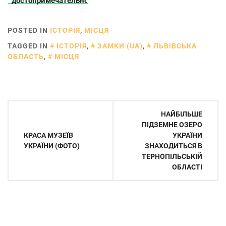
достопримечательностей
Украины, которые
находятся на грани
POSTED IN
ІСТОРІЯ
,
МІСЦЯ
исчезновения
TAGGED IN
ІСТОРІЯ
,
ЗАМКИ (UA)
,
ЛЬВІВСЬКА
ОБЛАСТЬ
,
МІСЦЯ
Навігація
НАЙБІЛЬШЕ
записів
ПІДЗЕМНЕ ОЗЕРО
КРАСА МУЗЕЇВ
УКРАЇНИ
УКРАЇНИ (ФОТО)
ЗНАХОДИТЬСЯ В
ТЕРНОПІЛЬСЬКІЙ
ОБЛАСТІ