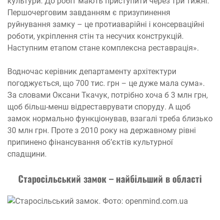
культури. До робіт мають приступити через три тижні.
Першочерговим завданням є призупинення
руйнування замку – це протиаварійні і консерваційні
роботи, укріплення стін та несучих конструкцій.
Наступним етапом стане комплексна реставрація».
Водночас керівник департаменту архітектури
погоджується, що 700 тис. грн – це дуже мала сума».
За словами Оксани Ткачук, потрібно хоча б 3 млн грн,
щоб більш-менш відреставрувати споруду. А щоб
замок нормально функціонував, взагалі треба близько
30 млн грн. Проте з 2010 року на державному рівні
припинено фінансування об’єктів культурної
спадщини.
Старосільський замок – найбільший в області