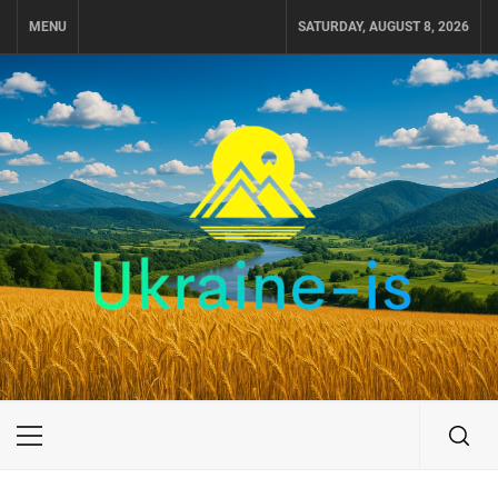
Skip
MENU
SATURDAY, AUGUST 8, 2026
to
content
UKRAINE-IS
ПОДОРОЖI ПО УКРАЇНІ
Primary
Menu