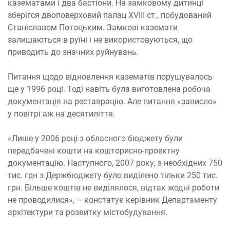
казематами і два бастіони. На замковому дитинці
зберігся двоповерховий палац XVIII ст., побудований
Станіславом Потоцьким. Замкові каземати
залишаються в руїні і не використовуються, що
приводить до значних руйнувань.
Питання щодо відновлення казематів порушувалось
ще у 1996 році. Тоді навіть була виготовлена робоча
документація на реставрацію. Але питання «зависло»
у повітрі аж на десятиліття.
«Лише у 2006 році з обласного бюджету були
передбачені кошти на кошторисно-проектну
документацію. Наступного, 2007 року, з необхідних 750
тис. грн з Держбюджету було виділено тільки 250 тис.
грн. Більше коштів не виділялося, відтак жодні роботи
не проводилися», – констатує керівник Департаменту
архітектури та розвитку містобудування.