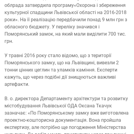
облрада затвердила програму«Охорона і збереження
культурної спадщини Львівської області на 2016-2018
роки». На її реалізацію передбачили понад 9 млн грн з
обласного бюджету. У переліку значився і
Поморянський замок, на який мали виділити 700 тис.
грн.
У травні 2016 року стало відомо, що з території
Поморянського замку, що на Львівщині, вивезли 2
тонни цінних цеглин та уламків каміння. Експерти
кажуть, що через подібні дії знищуються важливі
артефакти.
В. о. директора Департаменту архітектури та розвитку
містобудування Львівської ОДА Оксана Ткачук
зазначає: «По Поморянському замку вже виготовлена
проектно-кошторисна документація. Вона пройшла
експертизу, але потрібно ще погодження Міністерства