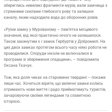
збереглись невеликі фрагменти мурів, вали замчища з
стрімкими схилами глибокого рову та залишки
каналу, яким надходила вода до оборонних ровів.
«Руїни замку у Мурованому – пам’ятка місцевого
значення, від якої практично нічого не залишилося.
Також закинутим є і замок Гербуртів у Добромилі. На
цих двох замках протягом всього часу ніякі роботи не
проводилися. Споруди ніколи не включалися в
програми зі збереження спадщини», – повідомила
Оксана Ткачук.
Тож, яка доля чекає на старовинні твердині – покаже
лише час. Хочеться вірити, що величні замки колись
отримають нове життя і радо прийматимуть туристів,
зачаровуючи своїми легендами та славетною
історією.