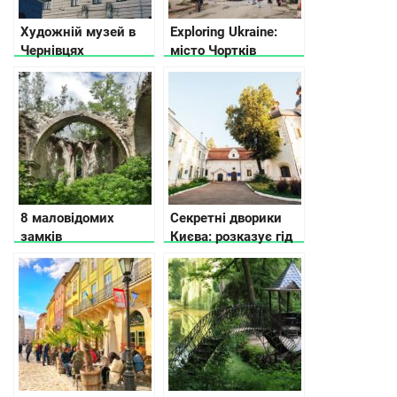
Художній музей в
Exploring Ukraine:
Чернівцях
місто Чортків
8 маловідомих
Секретні дворики
замків
Києва: розказує гід
Тернопільської
області