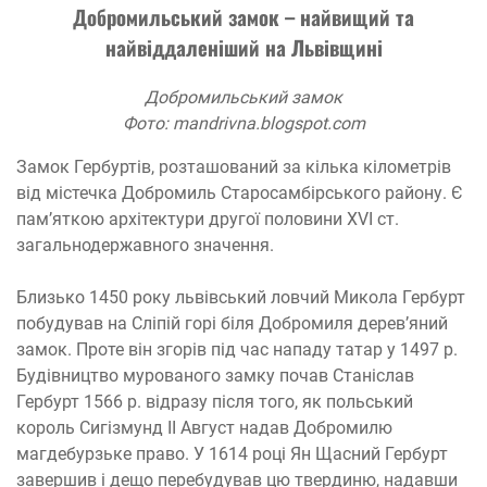
Добромильський замок – найвищий та
найвіддаленіший на Львівщині
Добромильський замок
Фото: mandrivna.blogspot.com
Замок Гербуртів, розташований за кілька кілометрів
від містечка Добромиль Старосамбірського району. Є
пам’яткою архітектури другої половини XVI ст.
загальнодержавного значення.
Близько 1450 року львівський ловчий Микола Гербурт
побудував на Сліпій горі біля Добромиля дерев’яний
замок. Проте він згорів під час нападу татар у 1497 р.
Будівництво мурованого замку почав Станіслав
Гербурт 1566 р. відразу після того, як польський
король Сигізмунд II Август надав Добромилю
магдебурзьке право. У 1614 році Ян Щасний Гербурт
завершив і дещо перебудував цю твердиню, надавши