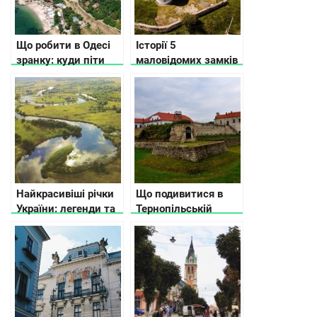
Що робити в Одесі
Історії 5
зранку: куди піти
маловідомих замків
поїсти і де погуляти
Хмельницької
області
Найкрасивіші річки
Що подивитися в
України: легенди та
Тернопільській
історії
області