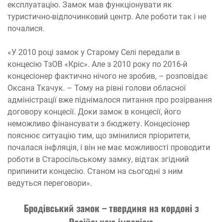
експлуатацію. Замок мав функціонувати як
туристично-відпочинковий центр. Але роботи так і не
почалися.
«У 2010 році замок у Старому Селі передали в
концесію ТзОВ «Кріс». Але з 2010 року по 2016-й
концесіонер фактично нічого не зробив, – розповідає
Оксана Ткачук. – Тому на рівні голови обласної
адміністрації вже піднімалося питання про розірвання
договору концесії. Доки замок в концесії, його
неможливо фінансувати з бюджету. Концесіонер
пояснює ситуацію тим, що змінилися пріоритети,
почалася інфляція, і він не має можливості проводити
роботи в Старосільському замку, відтак згідний
припинити концесію. Станом на сьогодні з ним
ведуться переговори».
Бродівський замок – твердиня на кордоні з
Російською імперією