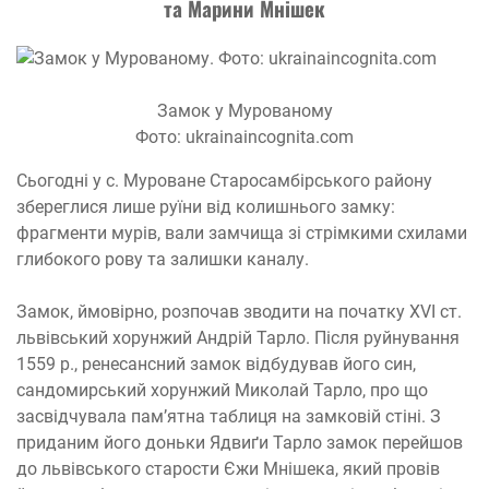
та Марини Мнішек
Замок у Мурованому
Фото: ukrainaincognita.com
Сьогодні у с. Муроване Старосамбірського району
збереглися лише руїни від колишнього замку:
фрагменти мурів, вали замчища зі стрімкими схилами
глибокого рову та залишки каналу.
Замок, ймовірно, розпочав зводити на початку XVI ст.
львівський хорунжий Андрій Тарло. Після руйнування
1559 р., ренесансний замок відбудував його син,
сандомирський хорунжий Миколай Тарло, про що
засвідчувала пам’ятна таблиця на замковій стіні. З
приданим його доньки Ядвиґи Тарло замок перейшов
до львівського старости Єжи Мнішека, який провів