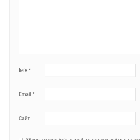
Ім'я
*
Email
*
Сайт
Зберегти моє ім'я, e-mail, та адресу сайту в ць