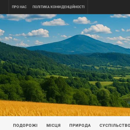
Skip
ПРО НАС
ПОЛІТИКА КОНФІДЕНЦІЙНОСТІ
to
content
UKRAINE-
ПОДОРОЖI ПО УКРАЇНІ
ПОДОРОЖІ
МІСЦЯ
ПРИРОДА
СУСПІЛЬСТВ