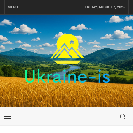
Skip
MENU
FRIDAY, AUGUST 7, 2026
to
content
UKRAINE-IS
ПУТЕШЕСТВИЕ ПО УКРАИНЕ
Primary
Menu