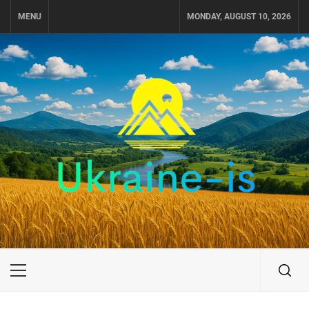
Skip
MENU
MONDAY, AUGUST 10, 2026
to
content
UKRAINE-IS
ПУТЕШЕСТВИЕ ПО УКРАИНЕ
Primary
Menu