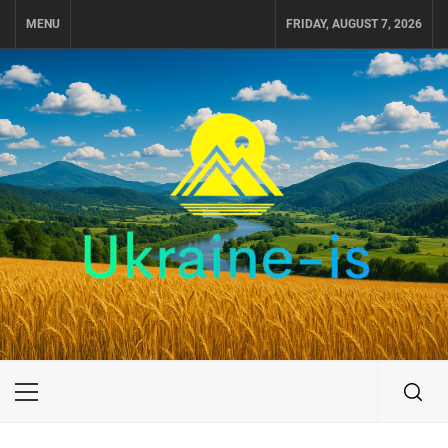
Skip
MENU
FRIDAY, AUGUST 7, 2026
to
content
UKRAINE-IS
ПУТЕШЕСТВИЕ ПО УКРАИНЕ
Primary
Menu