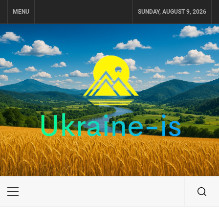
Skip
MENU
SUNDAY, AUGUST 9, 2026
to
content
UKRAINE-IS
ПУТЕШЕСТВИЕ ПО УКРАИНЕ
Primary
Menu