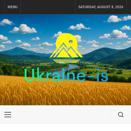
Skip
MENU
SATURDAY, AUGUST 8, 2026
to
content
UKRAINE-IS
ПУТЕШЕСТВИЕ ПО УКРАИНЕ
Primary
Menu