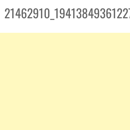
21462910_1941384936122