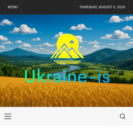
Skip
MENU
THURSDAY, AUGUST 6, 2026
to
content
UKRAINE-IS
ПУТЕШЕСТВИЕ ПО УКРАИНЕ
Primary
Menu