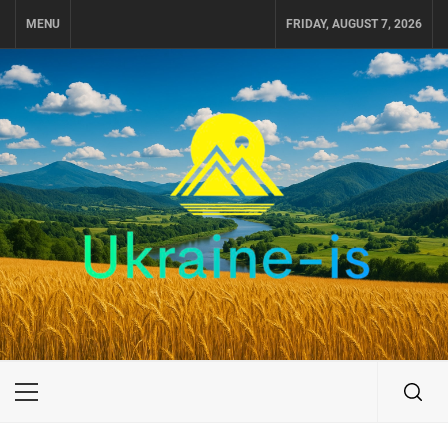
Skip
MENU
FRIDAY, AUGUST 7, 2026
to
content
UKRAINE-IS
ПУТЕШЕСТВИЕ ПО УКРАИНЕ
Primary
Menu