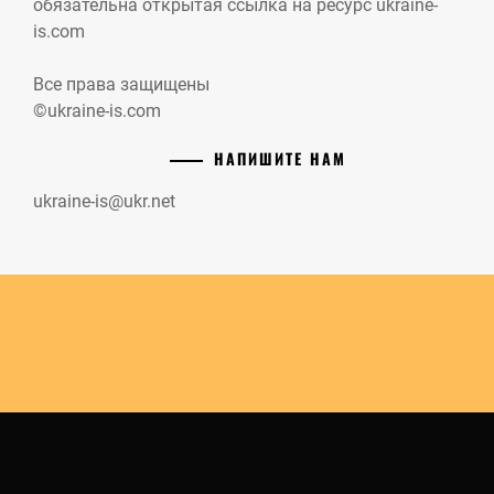
обязательна открытая ссылка на ресурс ukraine-
is.com
Все права защищены
©ukraine-is.com
НАПИШИТЕ НАМ
ukraine-is@ukr.net