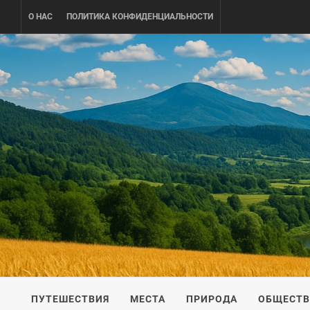
Skip
О НАС
ПОЛИТИКА КОНФИДЕНЦИАЛЬНОСТИ
to
content
UKRAINE-
ПУТЕШЕСТВИЕ ПО УКРАИНЕ
ПУТЕШЕСТВИЯ
МЕСТА
ПРИРОДА
ОБЩЕСТ