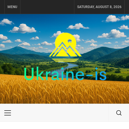
Skip
MENU
SATURDAY, AUGUST 8, 2026
to
content
UKRAINE-IS
ПУТЕШЕСТВИЕ ПО УКРАИНЕ
Primary
Menu