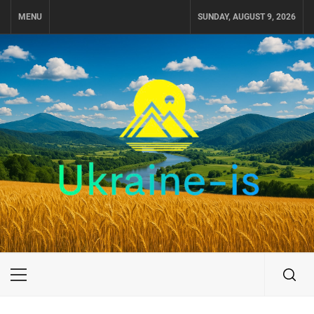
Skip
MENU
SUNDAY, AUGUST 9, 2026
to
content
UKRAINE-IS
ПУТЕШЕСТВИЕ ПО УКРАИНЕ
Primary
Menu