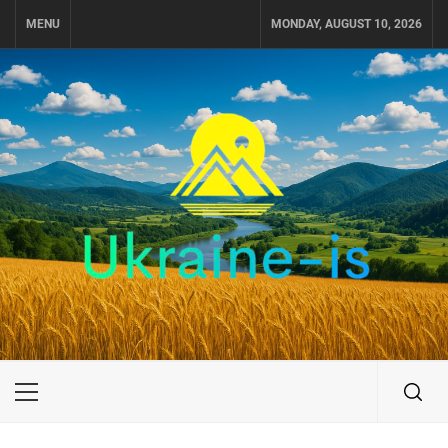
Skip
MENU
MONDAY, AUGUST 10, 2026
to
content
UKRAINE-IS
ПУТЕШЕСТВИЕ ПО УКРАИНЕ
Primary
Menu