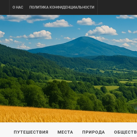
Skip
О НАС
ПОЛИТИКА КОНФИДЕНЦИАЛЬНОСТИ
to
content
UKRAINE-
ПУТЕШЕСТВИЕ ПО УКРАИНЕ
ПУТЕШЕСТВИЯ
МЕСТА
ПРИРОДА
ОБЩЕСТ