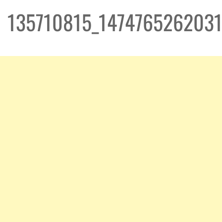
135710815_147476526203