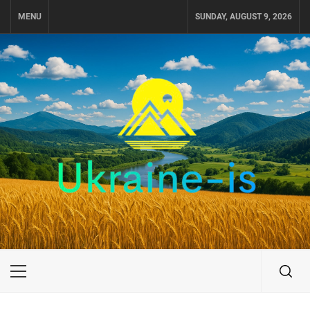
Skip
MENU
SUNDAY, AUGUST 9, 2026
to
content
UKRAINE-IS
ПУТЕШЕСТВИЕ ПО УКРАИНЕ
Primary
Menu