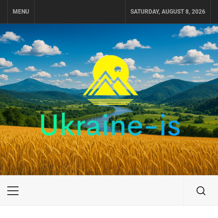
Skip
MENU
SATURDAY, AUGUST 8, 2026
to
content
UKRAINE-IS
ПУТЕШЕСТВИЕ ПО УКРАИНЕ
Primary
Menu