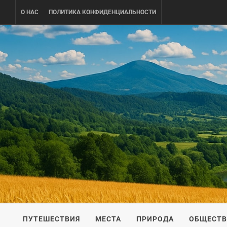
Skip
О НАС
ПОЛИТИКА КОНФИДЕНЦИАЛЬНОСТИ
to
content
UKRAINE-
ПУТЕШЕСТВИЕ ПО УКРАИНЕ
ПУТЕШЕСТВИЯ
МЕСТА
ПРИРОДА
ОБЩЕСТ