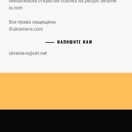
обязательна открытая ссылка на ресурс ukraine-
is.com
Все права защищены
©ukraine-is.com
НАПИШИТЕ НАМ
ukraine-is@ukr.net