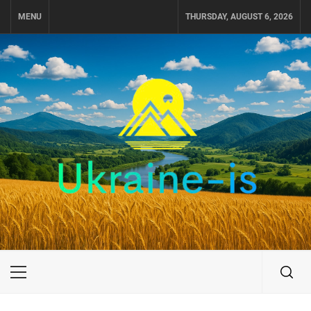
Skip
MENU
THURSDAY, AUGUST 6, 2026
to
content
UKRAINE-IS
ПУТЕШЕСТВИЕ ПО УКРАИНЕ
Primary
Menu