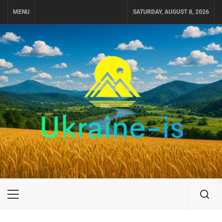
Skip
MENU
SATURDAY, AUGUST 8, 2026
to
content
UKRAINE-IS
ПУТЕШЕСТВИЕ ПО УКРАИНЕ
Primary
Menu