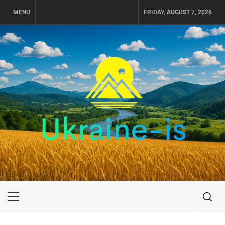
Skip
MENU
FRIDAY, AUGUST 7, 2026
to
content
UKRAINE-IS
ПУТЕШЕСТВИЕ ПО УКРАИНЕ
Primary
Menu