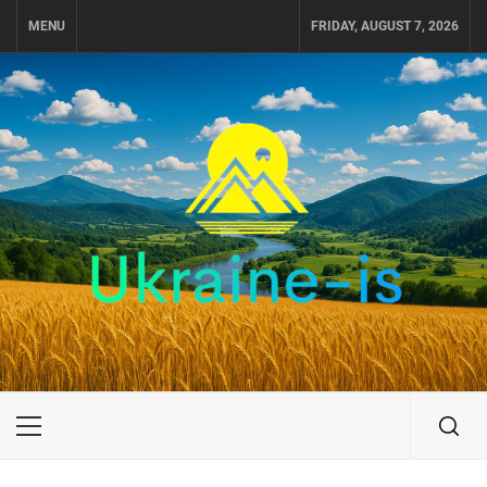
Skip
MENU
FRIDAY, AUGUST 7, 2026
to
content
UKRAINE-IS
ПУТЕШЕСТВИЕ ПО УКРАИНЕ
Primary
Menu