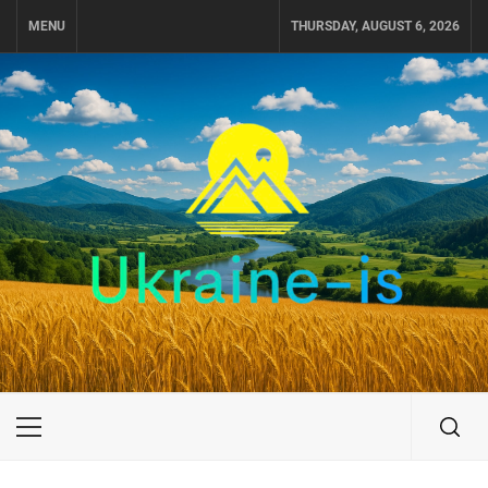
Skip
MENU
THURSDAY, AUGUST 6, 2026
to
content
UKRAINE-IS
ПУТЕШЕСТВИЕ ПО УКРАИНЕ
Primary
Menu