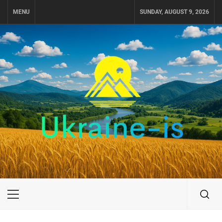
Skip
MENU
SUNDAY, AUGUST 9, 2026
to
content
UKRAINE-IS
ПУТЕШЕСТВИЕ ПО УКРАИНЕ
Primary
Menu