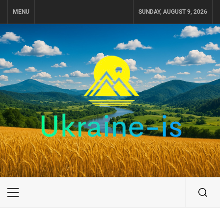
Skip
MENU
SUNDAY, AUGUST 9, 2026
to
content
UKRAINE-IS
ПУТЕШЕСТВИЕ ПО УКРАИНЕ
Primary
Menu