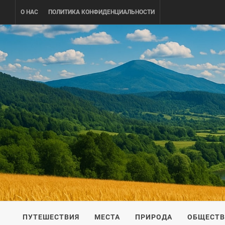
Skip
О НАС
ПОЛИТИКА КОНФИДЕНЦИАЛЬНОСТИ
to
content
UKRAINE-
ПУТЕШЕСТВИЕ ПО УКРАИНЕ
ПУТЕШЕСТВИЯ
МЕСТА
ПРИРОДА
ОБЩЕСТ